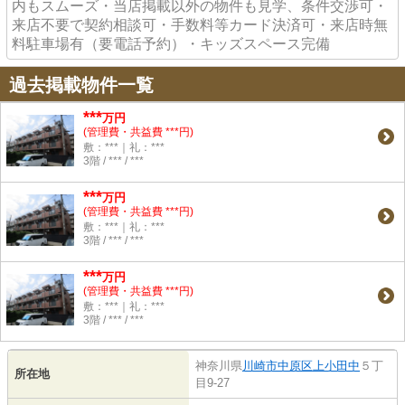
内もスムーズ・当店掲載以外の物件も見学、条件交渉可・
来店不要で契約相談可・手数料等カード決済可・来店時無
料駐車場有（要電話予約）・キッズスペース完備
過去掲載物件一覧
***
万円
(管理費・共益費 ***円)
敷：***｜礼：***
3階 / *** / ***
***
万円
(管理費・共益費 ***円)
敷：***｜礼：***
3階 / *** / ***
***
万円
(管理費・共益費 ***円)
敷：***｜礼：***
3階 / *** / ***
神奈川県
川崎市中原区
上小田中
５丁
所在地
目9-27