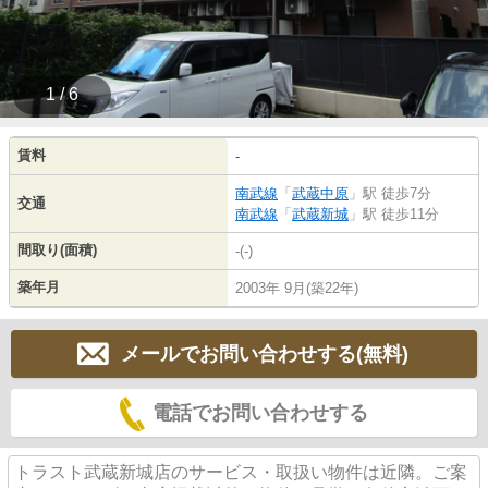
1 / 6
賃料
-
南武線
「
武蔵中原
」駅 徒歩7分
交通
南武線
「
武蔵新城
」駅 徒歩11分
間取り(面積)
-(-)
築年月
2003年 9月(築22年)
メールでお問い合わせする(無料)
電話でお問い合わせする
トラスト武蔵新城店のサービス・取扱い物件は近隣。ご案