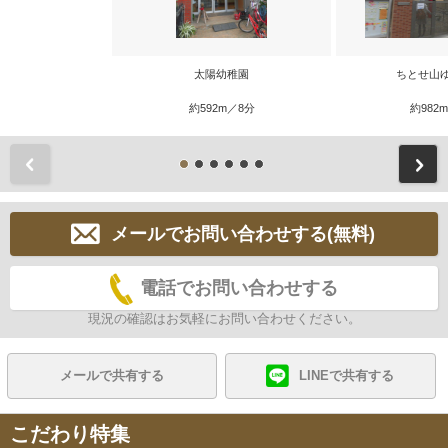
太陽幼稚園
ちとせ山
約592m／8分
約982
前
メールでお問い合わせする(無料)
電話でお問い合わせする
現況の確認はお気軽にお問い合わせください。
メールで共有する
LINEで共有する
こだわり特集