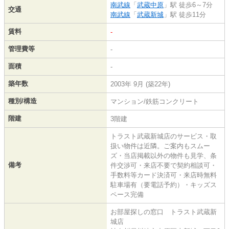
南武線
「
武蔵中原
」駅 徒歩6～7分
交通
南武線
「
武蔵新城
」駅 徒歩11分
賃料
-
管理費等
-
面積
-
築年数
2003年 9月 (築22年)
種別/構造
マンション/鉄筋コンクリート
階建
3階建
トラスト武蔵新城店のサービス・取
扱い物件は近隣。ご案内もスムー
ズ・当店掲載以外の物件も見学、条
備考
件交渉可・来店不要で契約相談可・
手数料等カード決済可・来店時無料
駐車場有（要電話予約）・キッズス
ペース完備
お部屋探しの窓口 トラスト武蔵新
城店