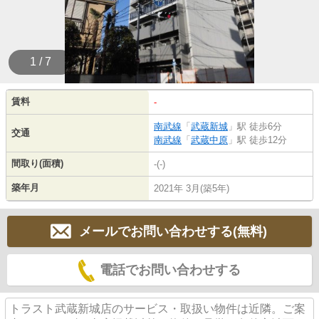
1 / 7
賃料
-
南武線
「
武蔵新城
」駅 徒歩6分
交通
南武線
「
武蔵中原
」駅 徒歩12分
間取り(面積)
-(-)
築年月
2021年 3月(築5年)
メールでお問い合わせする(無料)
電話でお問い合わせする
トラスト武蔵新城店のサービス・取扱い物件は近隣。ご案