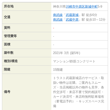
所在地
神奈川県
川崎市中原区
新城中町
5-9
南武線
「
武蔵新城
」駅 徒歩6分
交通
南武線
「
武蔵中原
」駅 徒歩10～12分
賃料
-
管理費等
-
面積
-
築年数
2021年 3月 (築5年)
種別/構造
マンション/鉄筋コンクリート
階建
15階建
トラスト武蔵新城店のサービス・取
扱い物件は近隣。ご案内もスムー
ズ・当店掲載以外の物件も見学、条
備考
件交渉可・来店不要で契約相談可・
カード決済可・来店時無料駐車場有
（要電話予約）・キッズスペース完
備