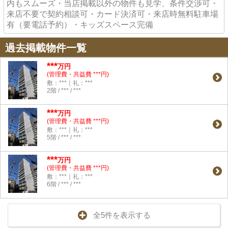
内もスムーズ・当店掲載以外の物件も見学、条件交渉可・
来店不要で契約相談可・カード決済可・来店時無料駐車場
有（要電話予約）・キッズスペース完備
過去掲載物件一覧
***
万円
(管理費・共益費 ***円)
敷：***｜礼：***
2階 / *** / ***
***
万円
(管理費・共益費 ***円)
敷：***｜礼：***
5階 / *** / ***
***
万円
(管理費・共益費 ***円)
敷：***｜礼：***
6階 / *** / ***
全5件を表示する