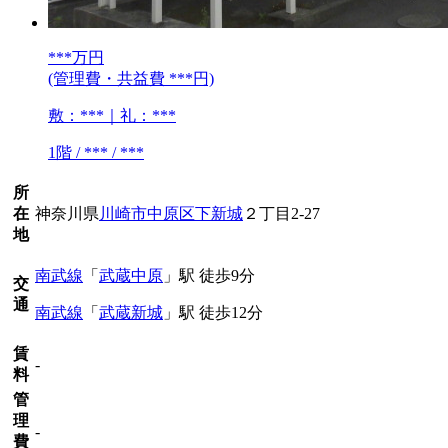
***
万円
(管理費・共益費 ***円)
敷：***｜礼：***
1階 / *** / ***
所
在
神奈川県
川崎市中原区
下新城
２丁目2-27
地
南武線
「
武蔵中原
」駅 徒歩9分
交
通
南武線
「
武蔵新城
」駅 徒歩12分
賃
-
料
管
理
-
費