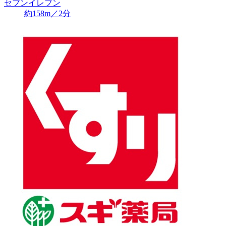
セブンイレブン
約158m／2分