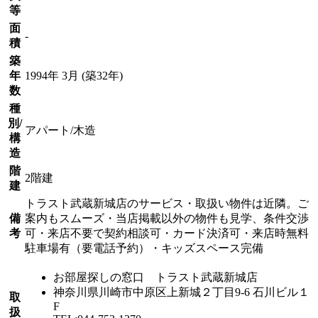
等
面
-
積
築
年
1994年 3月 (築32年)
数
種
別/
アパート/木造
構
造
階
2階建
建
トラスト武蔵新城店のサービス・取扱い物件は近隣。ご
備
案内もスムーズ・当店掲載以外の物件も見学、条件交渉
考
可・来店不要で契約相談可・カード決済可・来店時無料
駐車場有（要電話予約）・キッズスペース完備
お部屋探しの窓口 トラスト武蔵新城店
神奈川県川崎市中原区上新城２丁目9-6 石川ビル１
取
F
扱