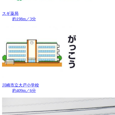
スギ薬局
約198m／3分
川崎市立大戸小学校
約409m／6分