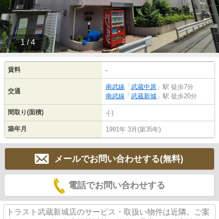
1 / 4
賃料
-
南武線
「
武蔵中原
」駅 徒歩7分
交通
南武線
「
武蔵新城
」駅 徒歩20分
間取り(面積)
-(-)
築年月
1991年 3月(築35年)
メールでお問い合わせする(無料)
電話でお問い合わせする
トラスト武蔵新城店のサービス・取扱い物件は近隣。ご案