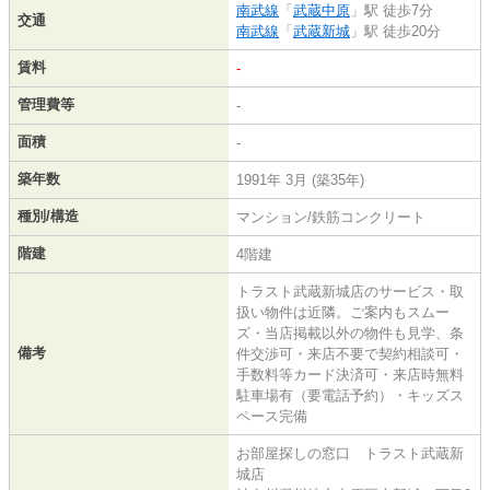
南武線
「
武蔵中原
」駅 徒歩7分
交通
南武線
「
武蔵新城
」駅 徒歩20分
賃料
-
管理費等
-
面積
-
築年数
1991年 3月 (築35年)
種別/構造
マンション/鉄筋コンクリート
階建
4階建
トラスト武蔵新城店のサービス・取
扱い物件は近隣。ご案内もスムー
ズ・当店掲載以外の物件も見学、条
備考
件交渉可・来店不要で契約相談可・
手数料等カード決済可・来店時無料
駐車場有（要電話予約）・キッズス
ペース完備
お部屋探しの窓口 トラスト武蔵新
城店