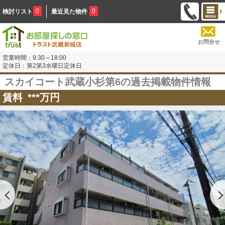
0
0
検討リスト
最近見た物件
お問合せ
営業時間：9:30～18:00
定休日：第2第3水曜日定休日
スカイコート武蔵小杉第6の過去掲載物件情報
賃料
***
万円