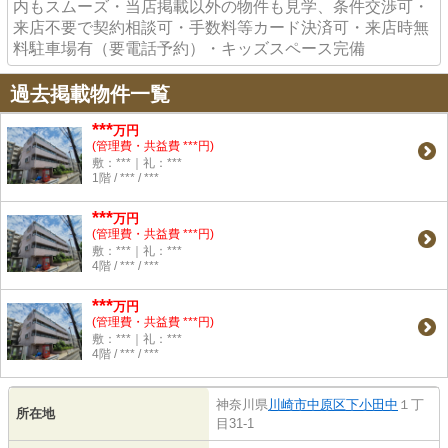
内もスムーズ・当店掲載以外の物件も見学、条件交渉可・
来店不要で契約相談可・手数料等カード決済可・来店時無
料駐車場有（要電話予約）・キッズスペース完備
過去掲載物件一覧
***
万円
(管理費・共益費 ***円)
敷：***｜礼：***
1階 / *** / ***
***
万円
(管理費・共益費 ***円)
敷：***｜礼：***
4階 / *** / ***
***
万円
(管理費・共益費 ***円)
敷：***｜礼：***
4階 / *** / ***
神奈川県
川崎市中原区
下小田中
１丁
所在地
目31-1