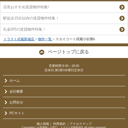
店長おすすめ賃貸物件特集!
駅徒歩15分以内の賃貸物件特集！
礼金0円の賃貸物件特集！
トラスト武蔵新城店
>
物件一覧
>
スカイコート武蔵小杉第6
ページトップに戻る
営業時間:9:30～18:00
定休日:第2第3水曜日定休日
ホーム
会社概要
お問合せ
PCサイト
個人情報
｜
利用規約
｜
アクセスマップ
Copyright(c) お部屋探しの窓口 トラスト武蔵新城店 All rights reserved.