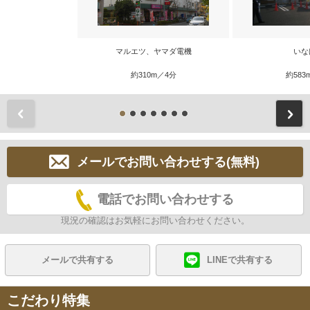
マルエツ、ヤマダ電機
いな
約310m／4分
約583
前
メールでお問い合わせする(無料)
電話でお問い合わせする
現況の確認はお気軽にお問い合わせください。
メールで共有する
LINEで共有する
こだわり特集