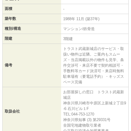
面積
-
築年数
1988年 11月 (築37年)
種別/構造
マンション/鉄骨造
階建
3階建
トラスト武蔵新城店のサービス・取
扱い物件は近隣。ご案内もスムー
ズ・当店掲載以外の物件も見学、条
備考
件交渉可・来店不要で契約相談可・
手数料等カード決済可・来店時無料
駐車場有（要電話予約）・キッズス
ペース完備
お部屋探しの窓口 トラスト武蔵新
城店
神奈川県川崎市中原区上新城２丁目9
-6 石川ビル１F
取扱会社
TEL:044-753-1270
神奈川県知事 (3) 第29331号
全国宅地建物取引業者
公正取引協議会加盟事業者