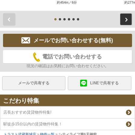
約454m／6分
約277
前
メールでお問い合わせする(無料)
電話でお問い合わせする
現況の確認はお気軽にお問い合わせください。
メールで共有する
LINEで共有する
こだわり特集
店長おすすめ賃貸物件特集!
駅徒歩15分以内の賃貸物件特集！
トラスト武蔵新城店
>
物件一覧
>
シティライフ第6天神前