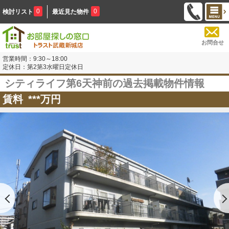
0
0
検討リスト
最近見た物件
お問合せ
営業時間：9:30～18:00
定休日：第2第3水曜日定休日
シティライフ第6天神前の過去掲載物件情報
賃料
***
万円