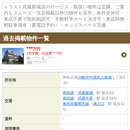
トラスト武蔵新城店のサービス・取扱い物件は近隣。ご案
内もスムーズ・当店掲載以外の物件も見学、条件交渉可・
来店不要で契約相談可・手数料等カード決済可・来店時無
料駐車場有（要電話予約）・キッズスペース完備
過去掲載物件一覧
***
万円
(管理費・共益費 ***円)
敷：***｜礼：***
3階 / *** / ***
神奈川県
川崎市中原区
上新城
１丁目4
所在地
-41
南武線
「
武蔵新城
」駅 徒歩3分
南武線
「
武蔵中原
」駅 徒歩19分
交通
東急田園都市線
「
溝の口
」駅 徒歩32
分
賃料
-
管理費等
-