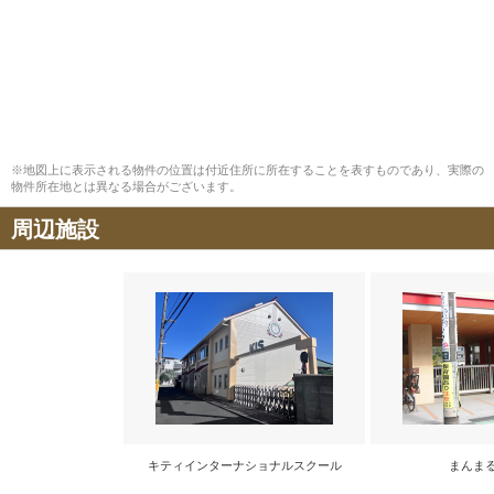
※地図上に表示される物件の位置は付近住所に所在することを表すものであり、実際の
物件所在地とは異なる場合がございます。
周辺施設
キティインターナショナルスクール
まんま