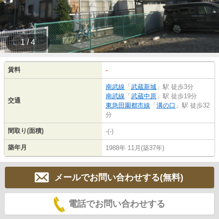
1 / 4
賃料
-
南武線
「
武蔵新城
」駅 徒歩3分
南武線
「
武蔵中原
」駅 徒歩19分
交通
東急田園都市線
「
溝の口
」駅 徒歩32
分
間取り(面積)
-(-)
築年月
1988年 11月(築37年)
メールでお問い合わせする(無料)
電話でお問い合わせする