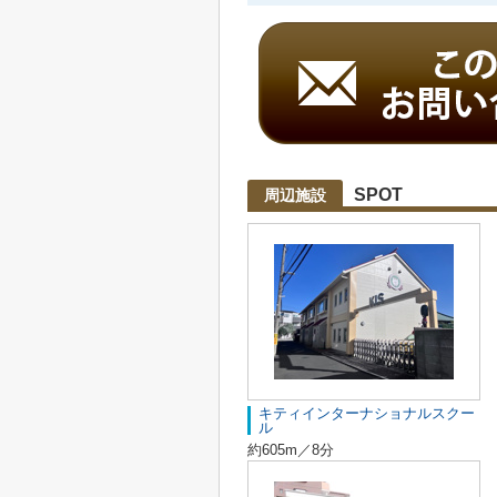
SPOT
周辺施設
キティインターナショナルスクー
ル
約605m／8分