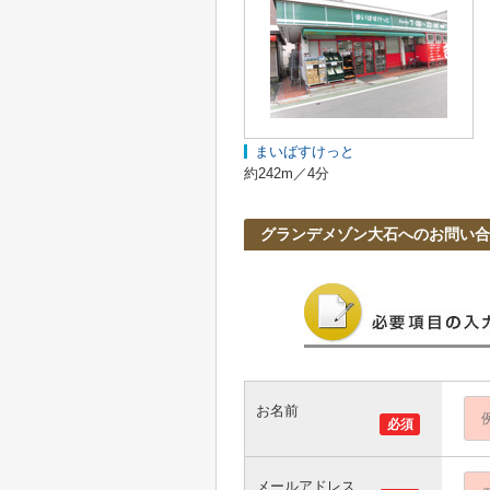
まいばすけっと
約242m／4分
グランデメゾン大石へのお問い合
お名前
必須
メールアドレス