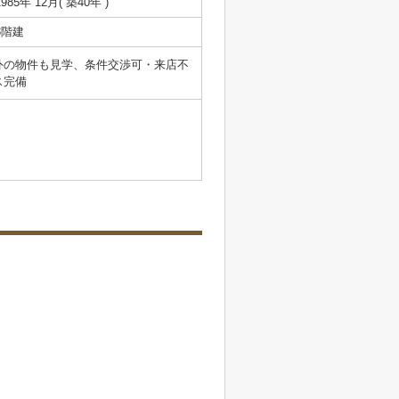
1985年 12月( 築40年 )
3階建
外の物件も見学、条件交渉可・来店不
ス完備