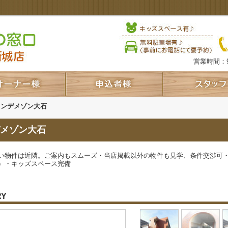
営業時間：9
ランデメゾン大石
メゾン大石
い物件は近隣。ご案内もスムーズ・当店掲載以外の物件も見学、条件交渉可
）・キッズスペース完備
RY