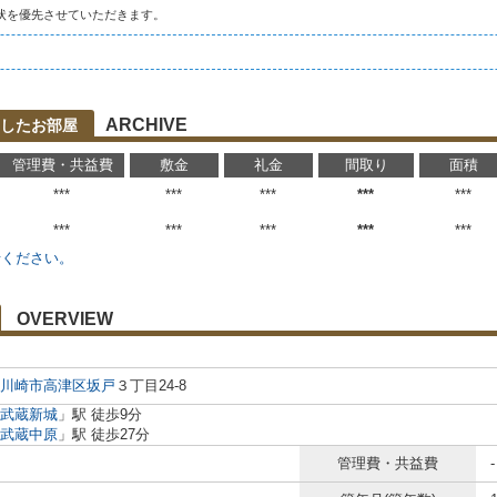
状を優先させていただきます。
ARCHIVE
したお部屋
管理費・共益費
敷金
礼金
間取り
面積
***
***
***
***
***
***
***
***
***
***
せください。
OVERVIEW
川崎市高津区
坂戸
３丁目24-8
武蔵新城
」駅 徒歩9分
武蔵中原
」駅 徒歩27分
管理費・共益費
-