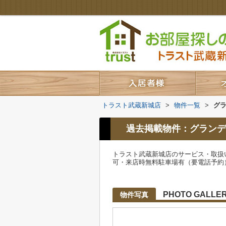
トラスト武蔵新城店
>
物件一覧
>
グ
過去掲載物件：グランデ
トラスト武蔵新城店のサービス・取扱
可・来店時無料駐車場有（要電話予約
PHOTO GALLE
物件写真