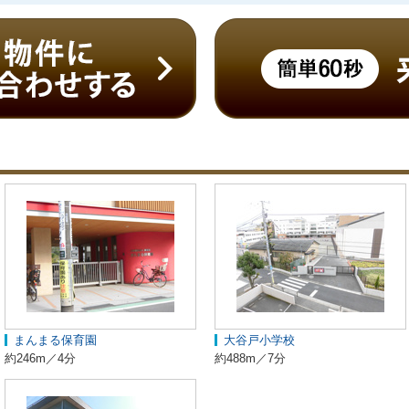
まんまる保育園
大谷戸小学校
約246m／4分
約488m／7分