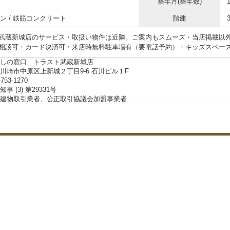
築年月(築年数)
ン / 鉄筋コンクリート
階建
武蔵新城店のサービス・取扱い物件は近隣。ご案内もスムーズ・当店掲載以
相談可・カード決済可・来店時無料駐車場有（要電話予約）・キッズスペー
しの窓口 トラスト武蔵新城店
川崎市中原区上新城２丁目9-6 石川ビル１F
-753-1270
事 (3) 第29331号
建物取引業者、公正取引協議会加盟事業者