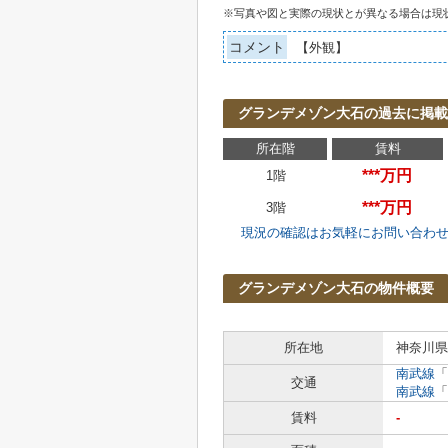
※写真や図と実際の現状とが異なる場合は現
コメント
【外観】
グランデメゾン大石の過去に掲載
所在階
賃料
***万円
1階
***万円
3階
現況の確認はお気軽にお問い合わ
グランデメゾン大石の物件概要
所在地
神奈川県
南武線
「
交通
南武線
「
賃料
-