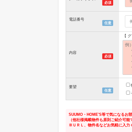
必須
電話番号
任意
【 
内容
必須
要望
任意
SUUMO・HOME'S等で気にな
（他社様掲載物件も原則ご紹介可能
※ＵＲＬ、物件名などお気軽に入力