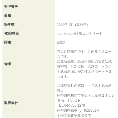
管理費等
-
面積
-
築年数
1990年 3月 (築36年)
種別/構造
マンション/鉄筋コンクリート
階建
5階建
当店近隣物件です。ご内覧もスムー
ズです。
武蔵新城駅、武蔵中原駅の賃貸は地
備考
域密着 お部屋探しの窓口 トラス
ト武蔵新城店が皆様のサポートを致
します。
お部屋探しの窓口 トラスト武蔵新
城店
神奈川県川崎市中原区上新城２丁目9
-6 石川ビル１F
取扱会社
TEL:044-753-1270
神奈川県知事 (3) 第29331号
全国宅地建物取引業者