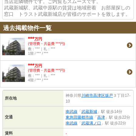
当店近隣物件です。ご内覧もスムーズです。
武蔵新城駅、武蔵中原駅の賃貸は地域密着 お部屋探しの
窓口 トラスト武蔵新城店が皆様のサポートを致します。
過去掲載物件一覧
***
万円
(管理費・共益費 ***円)
敷：***｜礼：***
1階 / *** / ***
***
万円
(管理費・共益費 ***円)
敷：***｜礼：***
4階 / *** / ***
神奈川県
川崎市高津区
坂戸
３丁目17-
所在地
10
南武線
「
武蔵新城
」駅 徒歩14分
交通
東急田園都市線
「
高津
」駅 徒歩22分
南武線
「
武蔵溝ノ口
」駅 徒歩22分
賃料
-