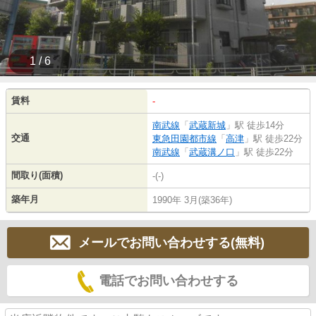
1 / 6
賃料
-
南武線
「
武蔵新城
」駅 徒歩14分
交通
東急田園都市線
「
高津
」駅 徒歩22分
南武線
「
武蔵溝ノ口
」駅 徒歩22分
間取り(面積)
-(-)
築年月
1990年 3月(築36年)
メールでお問い合わせする(無料)
電話でお問い合わせする