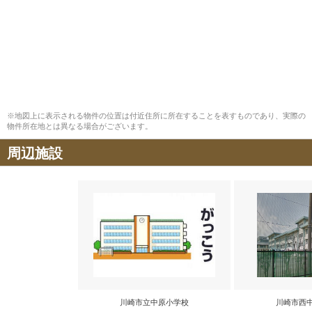
※地図上に表示される物件の位置は付近住所に所在することを表すものであり、実際の
物件所在地とは異なる場合がございます。
周辺施設
川崎市立中原小学校
川崎市西