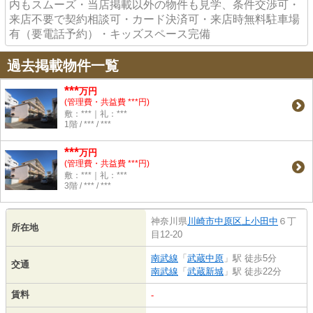
内もスムーズ・当店掲載以外の物件も見学、条件交渉可・
来店不要で契約相談可・カード決済可・来店時無料駐車場
有（要電話予約）・キッズスペース完備
過去掲載物件一覧
***
万円
(管理費・共益費 ***円)
敷：***｜礼：***
1階 / *** / ***
***
万円
(管理費・共益費 ***円)
敷：***｜礼：***
3階 / *** / ***
神奈川県
川崎市中原区
上小田中
６丁
所在地
目12-20
南武線
「
武蔵中原
」駅 徒歩5分
交通
南武線
「
武蔵新城
」駅 徒歩22分
賃料
-