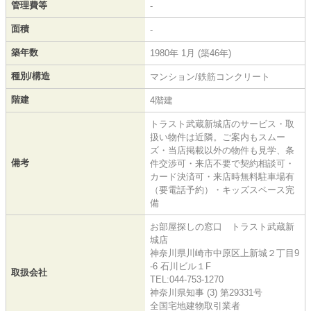
管理費等
-
面積
-
築年数
1980年 1月 (築46年)
種別/構造
マンション/鉄筋コンクリート
階建
4階建
トラスト武蔵新城店のサービス・取
扱い物件は近隣。ご案内もスムー
ズ・当店掲載以外の物件も見学、条
備考
件交渉可・来店不要で契約相談可・
カード決済可・来店時無料駐車場有
（要電話予約）・キッズスペース完
備
お部屋探しの窓口 トラスト武蔵新
城店
神奈川県川崎市中原区上新城２丁目9
-6 石川ビル１F
取扱会社
TEL:044-753-1270
神奈川県知事 (3) 第29331号
全国宅地建物取引業者