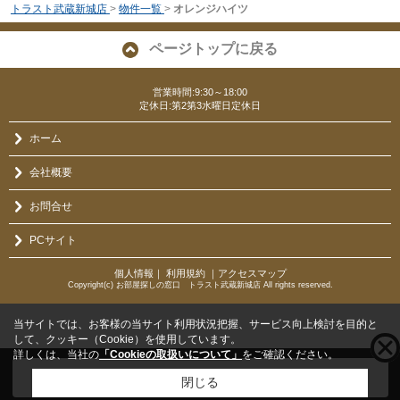
トラスト武蔵新城店
>
物件一覧
>
オレンジハイツ
ページトップに戻る
営業時間:9:30～18:00
定休日:第2第3水曜日定休日
ホーム
会社概要
お問合せ
PCサイト
個人情報
｜
利用規約
｜
アクセスマップ
Copyright(c) お部屋探しの窓口 トラスト武蔵新城店 All rights reserved.
当サイトでは、お客様の当サイト利用状況把握、サービス向上検討を目的と
して、クッキー（Cookie）を使用しています。
詳しくは、当社の
「Cookieの取扱いについて」
をご確認ください。
こちらの物件をご覧の方に
お勧めな物件
はこちら
閉じる