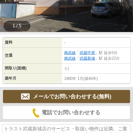
1 / 5
賃料
-
南武線
「
武蔵中原
」駅 徒歩5分
交通
南武線
「
武蔵新城
」駅 徒歩22分
間取り(面積)
-(-)
築年月
1980年 1月(築46年)
メールでお問い合わせする(無料)
電話でお問い合わせする
トラスト武蔵新城店のサービス・取扱い物件は近隣。ご案