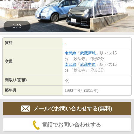
1 / 3
賃料
-
南武線
「
武蔵新城
」駅 バス15
分 「妙法寺」 停歩2分
交通
南武線
「
武蔵中原
」駅 バス15
分 「妙法寺」 停歩2分
間取り(面積)
-(-)
築年月
1993年 4月(築33年)
メールでお問い合わせする(無料)
電話でお問い合わせする