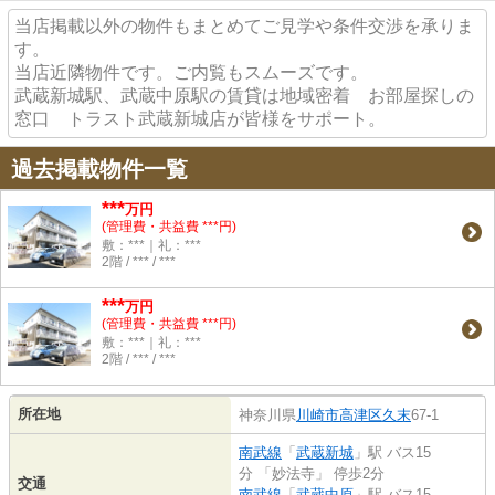
当店掲載以外の物件もまとめてご見学や条件交渉を承りま
す。
当店近隣物件です。ご内覧もスムーズです。
武蔵新城駅、武蔵中原駅の賃貸は地域密着 お部屋探しの
窓口 トラスト武蔵新城店が皆様をサポート。
過去掲載物件一覧
***
万円
(管理費・共益費 ***円)
敷：***｜礼：***
2階 / *** / ***
***
万円
(管理費・共益費 ***円)
敷：***｜礼：***
2階 / *** / ***
所在地
神奈川県
川崎市高津区
久末
67-1
南武線
「
武蔵新城
」駅 バス15
分 「妙法寺」 停歩2分
交通
南武線
「
武蔵中原
」駅 バス15