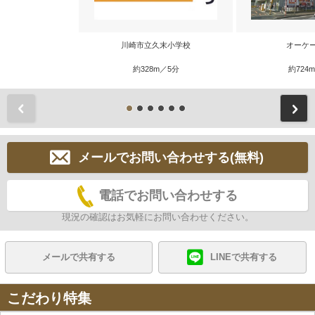
川崎市立久末小学校
オーケ
約328m／5分
約724
前
メールでお問い合わせする(無料)
電話でお問い合わせする
現況の確認はお気軽にお問い合わせください。
メールで共有する
LINEで共有する
こだわり特集