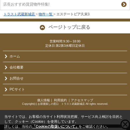
店長おすすめ賃貸物件特集!
トラスト武蔵新城店
>
物件一覧
>
エステートピア久末3
ページトップに戻る
営業時間:9:30～18:00
定休日:第2第3水曜日定休日
ホーム
会社概要
お問合せ
PCサイト
個人情報
｜
利用規約
｜
アクセスマップ
Copyright(c) お部屋探しの窓口 トラスト武蔵新城店 All rights reserved.
当サイトでは、お客様の当サイト利用状況把握、サービス向上検討を目的と
して、クッキー（Cookie）を使用しています。
詳しくは、当社の
「Cookieの取扱いについて」
をご確認ください。