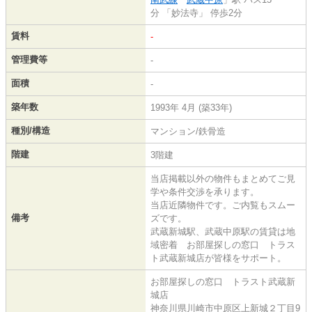
分 「妙法寺」 停歩2分
賃料
-
管理費等
-
面積
-
築年数
1993年 4月 (築33年)
種別/構造
マンション/鉄骨造
階建
3階建
当店掲載以外の物件もまとめてご見
学や条件交渉を承ります。
当店近隣物件です。ご内覧もスムー
備考
ズです。
武蔵新城駅、武蔵中原駅の賃貸は地
域密着 お部屋探しの窓口 トラス
ト武蔵新城店が皆様をサポート。
お部屋探しの窓口 トラスト武蔵新
城店
神奈川県川崎市中原区上新城２丁目9