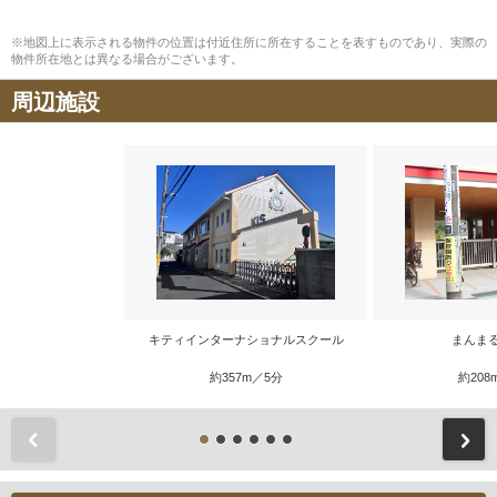
※地図上に表示される物件の位置は付近住所に所在することを表すものであり、実際の
物件所在地とは異なる場合がございます。
周辺施設
キティインターナショナルスクール
まんま
約357m／5分
約208
前