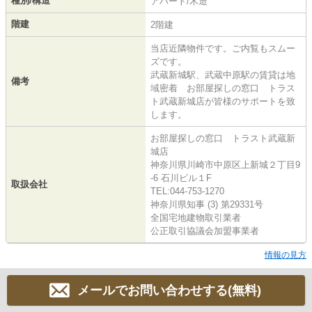
種別/構造
アパート/木造
階建
2階建
当店近隣物件です。ご内覧もスムー
ズです。
武蔵新城駅、武蔵中原駅の賃貸は地
備考
域密着 お部屋探しの窓口 トラス
ト武蔵新城店が皆様のサポートを致
します。
お部屋探しの窓口 トラスト武蔵新
城店
神奈川県川崎市中原区上新城２丁目9
-6 石川ビル１F
取扱会社
TEL:044-753-1270
神奈川県知事 (3) 第29331号
全国宅地建物取引業者
公正取引協議会加盟事業者
情報の見方
メールでお問い合わせする(無料)