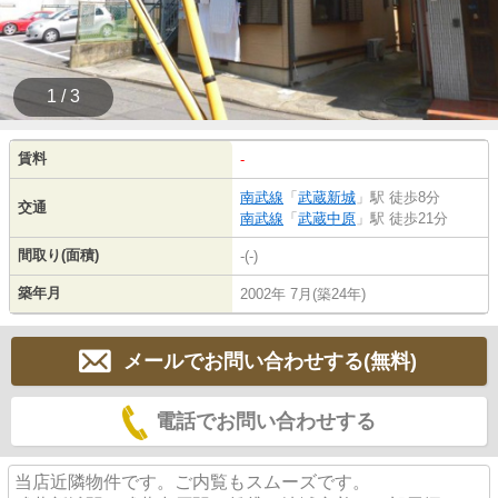
1 / 3
賃料
-
南武線
「
武蔵新城
」駅 徒歩8分
交通
南武線
「
武蔵中原
」駅 徒歩21分
間取り(面積)
-(-)
築年月
2002年 7月(築24年)
メールでお問い合わせする(無料)
電話でお問い合わせする
当店近隣物件です。ご内覧もスムーズです。