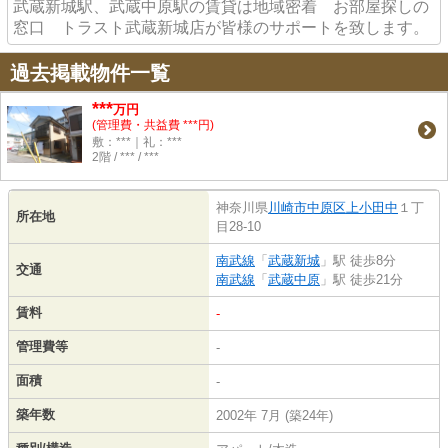
武蔵新城駅、武蔵中原駅の賃貸は地域密着 お部屋探しの
窓口 トラスト武蔵新城店が皆様のサポートを致します。
過去掲載物件一覧
***
万円
(管理費・共益費 ***円)
敷：***｜礼：***
2階 / *** / ***
神奈川県
川崎市中原区
上小田中
１丁
所在地
目28-10
南武線
「
武蔵新城
」駅 徒歩8分
交通
南武線
「
武蔵中原
」駅 徒歩21分
賃料
-
管理費等
-
面積
-
築年数
2002年 7月 (築24年)