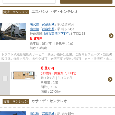
エスパシオ・デ・センテレオ
賃貸｜マンション
南武線
「
武蔵新城
」駅 徒歩20分
南武線
「
武蔵中原
」駅 徒歩24分
神奈川県
川崎市高津区
下野毛
３丁目2-33
6.8
万円
築年数：築17年 ｜募集中：
1室
階数：3階建
トラスト武蔵新城店のサービス・取扱い物件は近隣。ご案内もスムーズ・当店掲
載以外の物件も見学、条件交渉可・来店不要で契約相談可・カード決済可・来店
時無料駐車場有（要電話予約...
6.8
万
円
(管理費・共益費 7,000円)
敷：0ヶ月｜礼：1ヶ月
所在階：1階
間取り：1K
面積：27.00㎡
カサ・デ・センテレオ
賃貸｜マンション
南武線
「
武蔵新城
」駅 徒歩15分