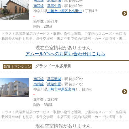
南武線
「
武蔵新城
」駅 徒歩10分
南武線
「
武蔵中原
」駅 徒歩19分
神奈川県
川崎市中原区
上小田中
１丁目4-7
-
築年数：築21年
階数：2階建
トラスト武蔵新城店のサービス・取扱い物件は近隣。ご案内もスムーズ・当店掲
載以外の物件も見学、条件交渉可・来店不要で契約相談可・カード決済可・来店
時無料駐車場有（要電話予約...
現在空室情報がありません。
アムールY'sへのお問い合わせはこちら
グランドール多摩川
賃貸｜マンション
南武線
「
武蔵新城
」駅 徒歩20分
南武線
「
武蔵中原
」駅 徒歩20分
神奈川県
川崎市中原区
宮内
１丁目19-8
-
築年数：築36年
階数：3階建
トラスト武蔵新城店のサービス・取扱い物件は近隣。ご案内もスムーズ・当店掲
載以外の物件も見学、条件交渉可・来店不要で契約相談可・カード決済可・来店
時無料駐車場有（要電話予約...
現在空室情報がありません。