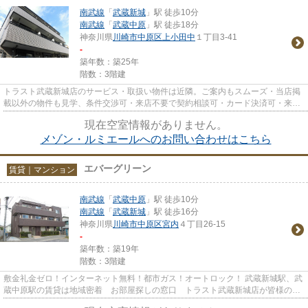
南武線
「
武蔵新城
」駅 徒歩10分
南武線
「
武蔵中原
」駅 徒歩18分
神奈川県
川崎市中原区
上小田中
１丁目3-41
-
築年数：築25年
階数：3階建
トラスト武蔵新城店のサービス・取扱い物件は近隣。ご案内もスムーズ・当店掲
載以外の物件も見学、条件交渉可・来店不要で契約相談可・カード決済可・来店
時無料駐車場有（要電話予約...
現在空室情報がありません。
メゾン・ルミエールへのお問い合わせはこちら
エバーグリーン
賃貸｜マンション
南武線
「
武蔵中原
」駅 徒歩10分
南武線
「
武蔵新城
」駅 徒歩16分
神奈川県
川崎市中原区
宮内
４丁目26-15
-
築年数：築19年
階数：3階建
敷金礼金ゼロ！インターネット無料！都市ガス！オートロック！ 武蔵新城駅、武
蔵中原駅の賃貸は地域密着 お部屋探しの窓口 トラスト武蔵新城店が皆様のサ
ポートを致します。