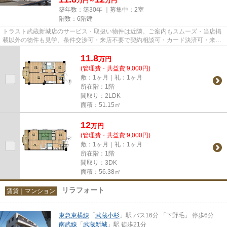
万円～
万円
築年数：築30年 ｜募集中：
2室
階数：6階建
トラスト武蔵新城店のサービス・取扱い物件は近隣。ご案内もスムーズ・当店掲
載以外の物件も見学、条件交渉可・来店不要で契約相談可・カード決済可・来店
時無料駐車場有（要電話予約...
11.8
万
円
(管理費・共益費 9,000円)
敷：1ヶ月｜礼：1ヶ月
所在階：1階
間取り：2LDK
面積：51.15㎡
12
万
円
(管理費・共益費 9,000円)
敷：1ヶ月｜礼：1ヶ月
所在階：1階
間取り：3DK
面積：56.38㎡
リラフォート
賃貸｜マンション
東急東横線
「
武蔵小杉
」駅 バス16分 「下野毛」 停歩6分
南武線
「
武蔵新城
」駅 徒歩21分