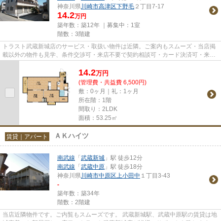
神奈川県
川崎市高津区
下野毛
２丁目7-17
14.2
万円
築年数：築12年 ｜募集中：
1室
階数：3階建
トラスト武蔵新城店のサービス・取扱い物件は近隣。ご案内もスムーズ・当店掲
載以外の物件も見学、条件交渉可・来店不要で契約相談可・カード決済可・来店
時無料駐車場有（要電話予約...
14.2
万
円
(管理費・共益費 6,500円)
敷：0ヶ月｜礼：1ヶ月
所在階：1階
間取り：2LDK
面積：53.25㎡
ＡＫハイツ
賃貸｜アパート
南武線
「
武蔵新城
」駅 徒歩12分
南武線
「
武蔵中原
」駅 徒歩18分
神奈川県
川崎市中原区
上小田中
１丁目3-43
-
築年数：築34年
階数：2階建
当店近隣物件です。ご内覧もスムーズです。 武蔵新城駅、武蔵中原駅の賃貸は地