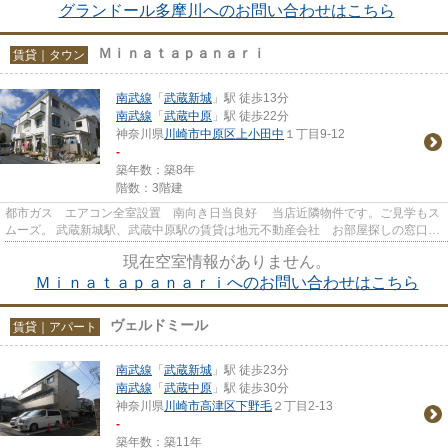
グランドール多摩川へのお問い合わせはこちら
Ｍｉｎａｔａｐａｎａｒｉ
賃貸｜タウン
南武線
「
武蔵新城
」駅 徒歩13分
南武線
「
武蔵中原
」駅 徒歩22分
神奈川県
川崎市中原区
上小田中
１丁目9-12
-
築年数：築8年
階数：3階建
都市ガス エアコン全室設置 南向き日当良好 当店近隣物件です。ご見学もス
ムーズ。 武蔵新城駅、武蔵中原駅の賃貸は地元不動産会社 お部屋探しの窓口
トラスト武蔵新城店が皆様...
現在空室情報がありません。
Ｍｉｎａｔａｐａｎａｒｉへのお問い合わせはこちら
ヴェルドミール
賃貸｜アパート
南武線
「
武蔵新城
」駅 徒歩23分
南武線
「
武蔵中原
」駅 徒歩30分
神奈川県
川崎市高津区
下野毛
２丁目2-13
-
築年数：築11年