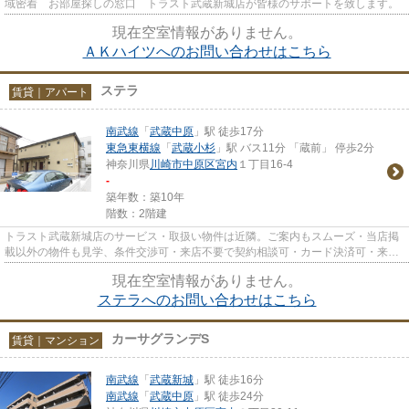
域密着 お部屋探しの窓口 トラスト武蔵新城店が皆様のサポートを致します。
現在空室情報がありません。
ＡＫハイツへのお問い合わせはこちら
ステラ
賃貸｜アパート
南武線
「
武蔵中原
」駅 徒歩17分
東急東横線
「
武蔵小杉
」駅 バス11分 「蔵前」 停歩2分
神奈川県
川崎市中原区
宮内
１丁目16-4
-
築年数：築10年
階数：2階建
トラスト武蔵新城店のサービス・取扱い物件は近隣。ご案内もスムーズ・当店掲
載以外の物件も見学、条件交渉可・来店不要で契約相談可・カード決済可・来店
時無料駐車場有（要電話予約...
現在空室情報がありません。
ステラへのお問い合わせはこちら
カーサグランデS
賃貸｜マンション
南武線
「
武蔵新城
」駅 徒歩16分
南武線
「
武蔵中原
」駅 徒歩24分