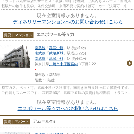
トラスト武蔵新城店のサービス・取扱い物件は近隣。ご案内もスムーズ・当店掲
載以外の物件も見学、条件交渉可・来店不要で契約相談可・カード決済可・来店
時無料駐車場有（要電話予約...
現在空室情報がありません。
ディネリリーマンションへのお問い合わせはこちら
エスポワール等々力
賃貸｜マンション
南武線
「
武蔵中原
」駅 徒歩14分
南武線
「
武蔵新城
」駅 徒歩22分
南武線
「
武蔵小杉
」駅 徒歩31分
神奈川県
川崎市中原区
宮内
３丁目2-22
-
築年数：築36年
階数：3階建
都市ガス。ペット可。武蔵小杉バス利用可。南向き日当良好 当店近隣物件です。
ご内覧もスムーズです。 武蔵新城駅、武蔵中原駅の賃貸は地域密着 トラスト武
蔵新城店が皆様のサポート...
現在空室情報がありません。
エスポワール等々力へのお問い合わせはこちら
アムールY's
賃貸｜アパート