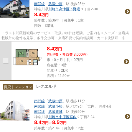
南武線
「
武蔵中原
」駅 徒歩25分
神奈川県
川崎市高津区
下野毛
３丁目2-30
8.4
万円
築年数：築36年 ｜募集中：
1室
階数：3階建
トラスト武蔵新城店のサービス・取扱い物件は近隣。ご案内もスムーズ・当店掲
載以外の物件も見学、条件交渉可・来店不要で契約相談可・カード決済可・来店
時無料駐車場有（要電話予約...
8.4
万
円
(管理費・共益費 3,000円)
敷：0ヶ月｜礼：0万円
所在階：3階
間取り：2DK
面積：42.50㎡
レクエルド
賃貸｜マンション
南武線
「
武蔵中原
」駅 徒歩11分
南武線
「
武蔵小杉
」駅 バス9分 「宮内」 停歩4分
南武線
「
武蔵新城
」駅 徒歩20分
神奈川県
川崎市中原区
宮内
２丁目2-24
8.4
8.5
万円～
万円
築年数：築21年 ｜募集中：
2室