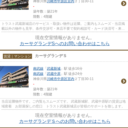
神奈川県
川崎市中原区
宮内
２丁目30-11
-
築年数：築21年
階数：4階建
トラスト武蔵新城店のサービス・取扱い物件は近隣。ご案内もスムーズ・当店掲
載以外の物件も見学、条件交渉可・来店不要で契約相談可・カード決済可・来店
時無料駐車場有（要電話予約...
現在空室情報がありません。
カーサグランデSへのお問い合わせはこちら
カーサグランデＳ
賃貸｜マンション
南武線
「
武蔵新城
」駅 徒歩16分
南武線
「
武蔵中原
」駅 徒歩24分
神奈川県
川崎市中原区
宮内
２丁目30-11
-
築年数：築21年
階数：4階建
当店近隣物件です。ご内覧もスムーズです。 武蔵新城駅、武蔵中原駅の賃貸は地
域密着 お部屋探しの窓口 トラスト武蔵新城店が皆様のサポートを致します。
現在空室情報がありません。
カーサグランデＳへのお問い合わせはこちら