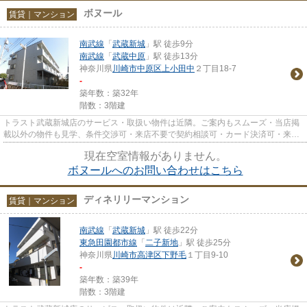
ボヌール
賃貸｜マンション
南武線
「
武蔵新城
」駅 徒歩9分
南武線
「
武蔵中原
」駅 徒歩13分
神奈川県
川崎市中原区
上小田中
２丁目18-7
-
築年数：築32年
階数：3階建
トラスト武蔵新城店のサービス・取扱い物件は近隣。ご案内もスムーズ・当店掲
載以外の物件も見学、条件交渉可・来店不要で契約相談可・カード決済可・来店
時無料駐車場有（要電話予約...
現在空室情報がありません。
ボヌールへのお問い合わせはこちら
ディネリリーマンション
賃貸｜マンション
南武線
「
武蔵新城
」駅 徒歩22分
東急田園都市線
「
二子新地
」駅 徒歩25分
神奈川県
川崎市高津区
下野毛
１丁目9-10
-
築年数：築39年
階数：3階建