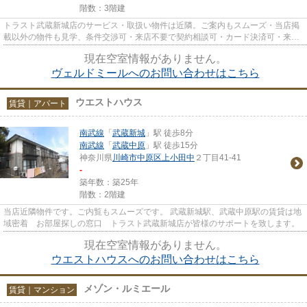
階数：3階建
トラスト武蔵新城店のサービス・取扱い物件は近隣。ご案内もスムーズ・当店掲
載以外の物件も見学、条件交渉可・来店不要で契約相談可・カード決済可・来店
時無料駐車場有（要電話予約...
現在空室情報がありません。
ヴェルドミールへのお問い合わせはこちら
ウエストハウス
賃貸｜アパート
南武線
「
武蔵新城
」駅 徒歩8分
南武線
「
武蔵中原
」駅 徒歩15分
神奈川県
川崎市中原区
上小田中
２丁目41-41
-
築年数：築25年
階数：2階建
当店近隣物件です。ご内覧もスムーズです。 武蔵新城駅、武蔵中原駅の賃貸は地
域密着 お部屋探しの窓口 トラスト武蔵新城店が皆様のサポートを致します。
現在空室情報がありません。
ウエストハウスへのお問い合わせはこちら
メゾン・ルミエール
賃貸｜マンション