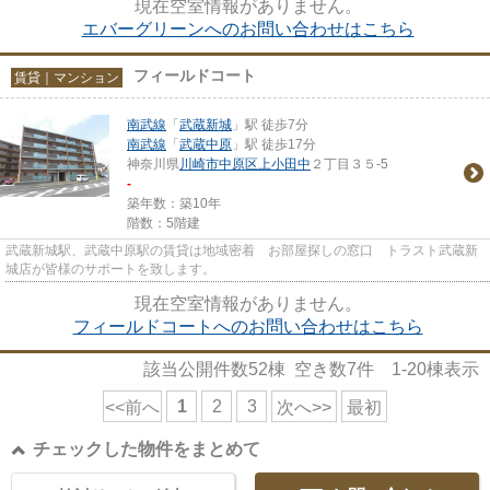
現在空室情報がありません。
エバーグリーンへのお問い合わせはこちら
フィールドコート
賃貸｜マンション
南武線
「
武蔵新城
」駅 徒歩7分
南武線
「
武蔵中原
」駅 徒歩17分
神奈川県
川崎市中原区
上小田中
２丁目３５-5
-
築年数：築10年
階数：5階建
武蔵新城駅、武蔵中原駅の賃貸は地域密着 お部屋探しの窓口 トラスト武蔵新
城店が皆様のサポートを致します。
現在空室情報がありません。
フィールドコートへのお問い合わせはこちら
該当公開件数
52
棟 空き数
7
件
1-20
棟表示
1
2
3
<<前へ
次へ>>
最初
チェックした物件をまとめて