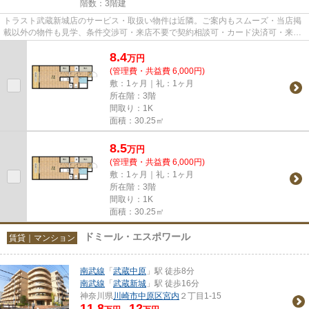
階数：3階建
トラスト武蔵新城店のサービス・取扱い物件は近隣。ご案内もスムーズ・当店掲
載以外の物件も見学、条件交渉可・来店不要で契約相談可・カード決済可・来店
時無料駐車場有（要電話予約...
8.4
万
円
(管理費・共益費 6,000円)
敷：1ヶ月｜礼：1ヶ月
所在階：3階
間取り：1K
面積：30.25㎡
8.5
万
円
(管理費・共益費 6,000円)
敷：1ヶ月｜礼：1ヶ月
所在階：3階
間取り：1K
面積：30.25㎡
ドミール・エスポワール
賃貸｜マンション
南武線
「
武蔵中原
」駅 徒歩8分
南武線
「
武蔵新城
」駅 徒歩16分
神奈川県
川崎市中原区
宮内
２丁目1-15
11.8
12