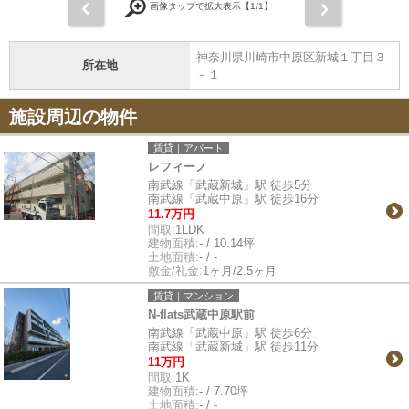
前
次
画像タップで拡大表示【
1
/1】
神奈川県川崎市中原区新城１丁目３
所在地
－１
施設周辺の物件
賃貸｜アパート
レフィーノ
南武線「武蔵新城」駅 徒歩5分
南武線「武蔵中原」駅 徒歩16分
11.7万円
間取:
1LDK
建物面積:
- / 10.14坪
土地面積:
- / -
敷金/礼金:
1ヶ月/2.5ヶ月
賃貸｜マンション
N-flats武蔵中原駅前
南武線「武蔵中原」駅 徒歩6分
南武線「武蔵新城」駅 徒歩11分
11万円
間取:
1K
建物面積:
- / 7.70坪
土地面積:
- / -