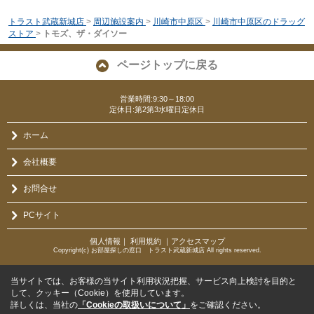
トラスト武蔵新城店
>
周辺施設案内
>
川崎市中原区
>
川崎市中原区のドラッグ
ストア
>
トモズ、ザ・ダイソー
ページトップに戻る
営業時間:9:30～18:00
定休日:第2第3水曜日定休日
ホーム
会社概要
お問合せ
PCサイト
個人情報
｜
利用規約
｜
アクセスマップ
Copyright(c) お部屋探しの窓口 トラスト武蔵新城店 All rights reserved.
当サイトでは、お客様の当サイト利用状況把握、サービス向上検討を目的と
して、クッキー（Cookie）を使用しています。
詳しくは、当社の
「Cookieの取扱いについて」
をご確認ください。