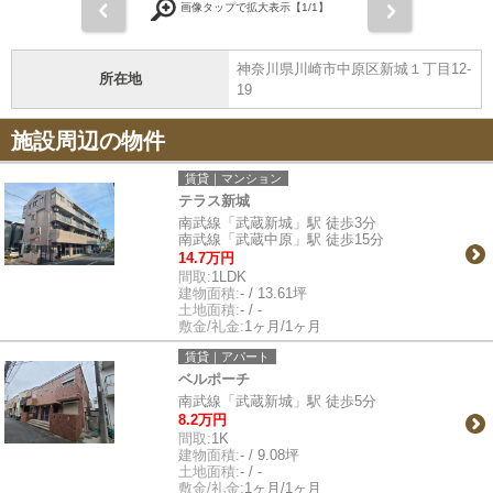
前
次
画像タップで拡大表示【
1
/1】
神奈川県川崎市中原区新城１丁目12-
所在地
19
施設周辺の物件
賃貸｜マンション
テラス新城
南武線「武蔵新城」駅 徒歩3分
南武線「武蔵中原」駅 徒歩15分
14.7万円
間取:
1LDK
建物面積:
- / 13.61坪
土地面積:
- / -
敷金/礼金:
1ヶ月/1ヶ月
賃貸｜アパート
ベルポーチ
南武線「武蔵新城」駅 徒歩5分
8.2万円
間取:
1K
建物面積:
- / 9.08坪
土地面積:
- / -
敷金/礼金:
1ヶ月/1ヶ月