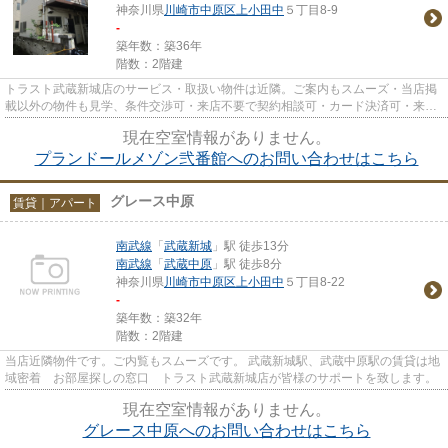
神奈川県
川崎市中原区
上小田中
５丁目8-9
-
築年数：築36年
階数：2階建
トラスト武蔵新城店のサービス・取扱い物件は近隣。ご案内もスムーズ・当店掲
載以外の物件も見学、条件交渉可・来店不要で契約相談可・カード決済可・来店
時無料駐車場有（要電話予約...
現在空室情報がありません。
プランドールメゾン弐番館へのお問い合わせはこちら
グレース中原
賃貸｜アパート
南武線
「
武蔵新城
」駅 徒歩13分
南武線
「
武蔵中原
」駅 徒歩8分
神奈川県
川崎市中原区
上小田中
５丁目8-22
-
築年数：築32年
階数：2階建
当店近隣物件です。ご内覧もスムーズです。 武蔵新城駅、武蔵中原駅の賃貸は地
域密着 お部屋探しの窓口 トラスト武蔵新城店が皆様のサポートを致します。
現在空室情報がありません。
グレース中原へのお問い合わせはこちら