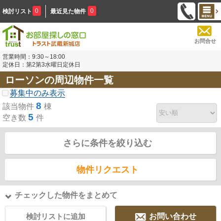
0
0
検討リスト
最近見た物件
お問合せ
営業時間：9:30～18:00
定休日：第2第3水曜日定休日
ローソンの周辺物件一覧
募集中のみ表示
8
該当物件
棟
5
空き数
件
さらに条件を絞り込む
物件リクエスト
チェックした物件をまとめて
検討リストに追加
お問い合わせ