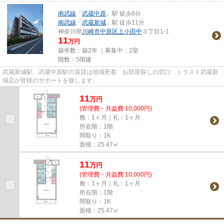
南武線
「
武蔵中原
」駅 徒歩6分
南武線
「
武蔵新城
」駅 徒歩11分
神奈川県
川崎市中原区
上小田中
３丁目1-1
11
万円
築年数：築2年 ｜募集中：
2室
階数：5階建
武蔵新城駅、武蔵中原駅の賃貸は地域密着 お部屋探しの窓口 トラスト武蔵新
城店が皆様のサポートを致します。
11
万
円
(管理費・共益費 10,000円)
敷：1ヶ月｜礼：1ヶ月
所在階：1階
間取り：1K
面積：25.47㎡
11
万
円
(管理費・共益費 10,000円)
敷：1ヶ月｜礼：1ヶ月
所在階：1階
間取り：1K
面積：25.47㎡