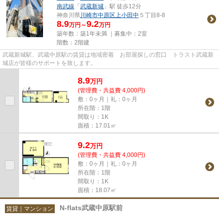
南武線
「
武蔵新城
」駅 徒歩12分
神奈川県
川崎市中原区
上小田中
５丁目8-8
8.9
9.2
万円～
万円
築年数：築1年未満 ｜募集中：
2室
階数：2階建
武蔵新城駅、武蔵中原駅の賃貸は地域密着 お部屋探しの窓口 トラスト武蔵新
城店が皆様のサポートを致します。
8.9
万
円
(管理費・共益費 4,000円)
敷：0ヶ月｜礼：0ヶ月
所在階：1階
間取り：1K
面積：17.01㎡
9.2
万
円
(管理費・共益費 4,000円)
敷：0ヶ月｜礼：0ヶ月
所在階：1階
間取り：1K
面積：18.07㎡
N-flats武蔵中原駅前
賃貸｜マンション