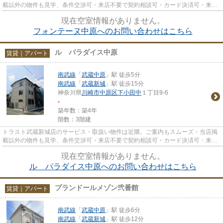
載以外の物件も見学、条件交渉可・来店不要で契約相談可・カード決済可・来店
時無料駐車場有（要電話予約...
現在空室情報がありません。
フォンテーヌ中原へのお問い合わせはこちら
ル パラダイス中原
賃貸｜アパート
南武線
「
武蔵中原
」駅 徒歩5分
南武線
「
武蔵新城
」駅 徒歩15分
神奈川県
川崎市中原区
下小田中
１丁目9-6
-
築年数：築4年
階数：3階建
トラスト武蔵新城店のサービス・取扱い物件は近隣。ご案内もスムーズ・当店掲
載以外の物件も見学、条件交渉可・来店不要で契約相談可・カード決済可・来店
時無料駐車場有（要電話予約...
現在空室情報がありません。
ル パラダイス中原へのお問い合わせはこちら
プランドールメゾン弐番館
賃貸｜アパート
南武線
「
武蔵中原
」駅 徒歩6分
南武線
「
武蔵新城
」駅 徒歩12分