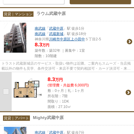
ラウム武蔵中原
賃貸｜マンション
南武線
「
武蔵中原
」駅 徒歩1分
南武線
「
武蔵新城
」駅 徒歩18分
神奈川県
川崎市中原区
上小田中
５丁目2-5
8.3
万円
築年数：築32年 ｜募集中：
1室
階数：10階建
トラスト武蔵新城店のサービス・取扱い物件は近隣。ご案内もスムーズ・当店掲
載以外の物件も見学、条件交渉可・来店不要で契約相談可・カード決済可・来店
時無料駐車場有（要電話予約...
8.3
万
円
(管理費・共益費 6,000円)
敷：0ヶ月｜礼：1ヶ月
所在階：7階
間取り：1DK
面積：27.10㎡
Mighty武蔵中原
賃貸｜アパート
南武線
「
武蔵中原
」駅 徒歩7分