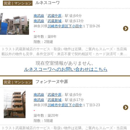
ルネスコーワ
賃貸｜マンション
南武線
「
武蔵中原
」駅 徒歩6分
南武線
「
武蔵新城
」駅 徒歩13分
神奈川県
川崎市中原区
下小田中
１丁目9-26
-
築年数：築8年
階数：2階建
トラスト武蔵新城店のサービス・取扱い物件は近隣。ご案内もスムーズ・当店掲
載以外の物件も見学、条件交渉可・来店不要で契約相談可・カード決済可・来店
時無料駐車場有（要電話予約...
現在空室情報がありません。
ルネスコーワへのお問い合わせはこちら
フォンテーヌ中原
賃貸｜マンション
南武線
「
武蔵中原
」駅 徒歩5分
南武線
「
武蔵新城
」駅 徒歩17分
神奈川県
川崎市中原区
下小田中
１丁目3-23
-
築年数：築20年
階数：5階建
トラスト武蔵新城店のサービス・取扱い物件は近隣。ご案内もスムーズ・当店掲