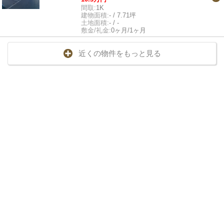
間取:
1K
建物面積:
- / 7.71坪
土地面積:
- / -
敷金/礼金:
0ヶ月/1ヶ月
近くの物件をもっと見る