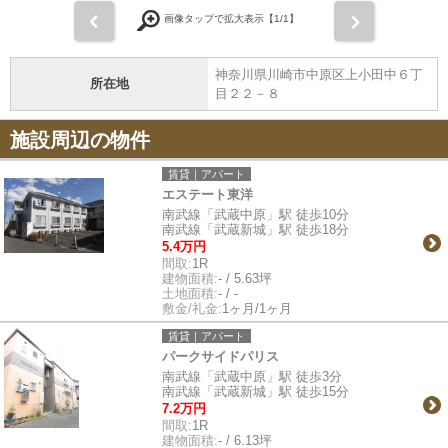
前
次
画像タップで拡大表示【
1
/1】
神奈川県川崎市中原区上小田中６丁
所在地
目２２－８
施設周辺の物件
賃貸｜アパート
エステート東洋
南武線「武蔵中原」駅 徒歩10分
南武線「武蔵新城」駅 徒歩18分
5.4万円
間取:
1R
建物面積:
- / 5.63坪
土地面積:
- / -
敷金/礼金:
1ヶ月/1ヶ月
賃貸｜アパート
パークサイドパリス
南武線「武蔵中原」駅 徒歩3分
南武線「武蔵新城」駅 徒歩15分
7.2万円
間取:
1R
建物面積:
- / 6.13坪