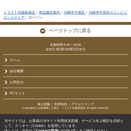
トラスト武蔵新城店
>
周辺施設案内
>
川崎市中原区
>
川崎市中原区のコンビニ
エンスストア
>
ローソン
ページトップに戻る
営業時間:9:30～18:00
定休日:第2第3水曜日定休日
ホーム
会社概要
お問合せ
PCサイト
個人情報
｜
利用規約
｜
アクセスマップ
Copyright(c) お部屋探しの窓口 トラスト武蔵新城店 All rights reserved.
当サイトでは、お客様の当サイト利用状況把握、サービス向上検討を目的と
して、クッキー（Cookie）を使用しています。
詳しくは、当社の
「Cookieの取扱いについて」
をご確認ください。