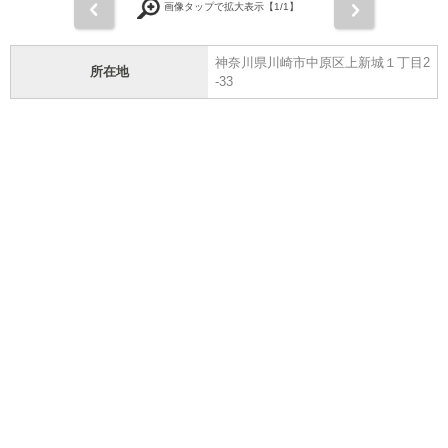
前
次
画像タップで拡大表示【
1
/1】
神奈川県川崎市中原区上新城１丁目2
所在地
-33