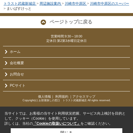
トラスト武蔵新城店
>
周辺施設案内
>
川崎市中原区
>
川崎市中原区のスーパー
>
まいばすけっと
ページトップに戻る
営業時間:9:30～18:00
定休日:第2第3水曜日定休日
ホーム
会社概要
お問合せ
PCサイト
個人情報
｜
利用規約
｜
アクセスマップ
Copyright(c) お部屋探しの窓口 トラスト武蔵新城店 All rights reserved.
当サイトでは、お客様の当サイト利用状況把握、サービス向上検討を目的と
して、クッキー（Cookie）を使用しています。
詳しくは、当社の
「Cookieの取扱いについて」
をご確認ください。
閉じる