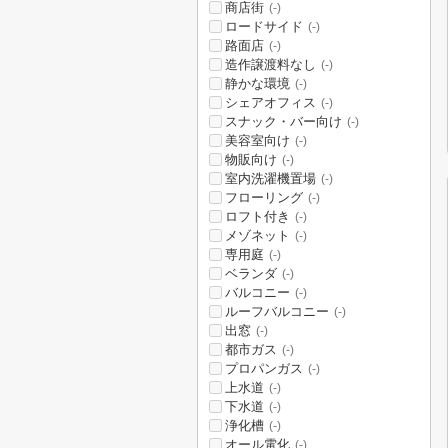
商店街
(-)
ロードサイド
(-)
路面店
(-)
造作譲渡料なし
(-)
静かな環境
(-)
シェアオフィス
(-)
スナック・バー向け
(-)
美容室向け
(-)
物販向け
(-)
室内洗濯機置場
(-)
フローリング
(-)
ロフト付き
(-)
メゾネット
(-)
専用庭
(-)
ベランダ
(-)
バルコニー
(-)
ルーフバルコニー
(-)
出窓
(-)
都市ガス
(-)
プロパンガス
(-)
上水道
(-)
下水道
(-)
浄化槽
(-)
オール電化
(-)