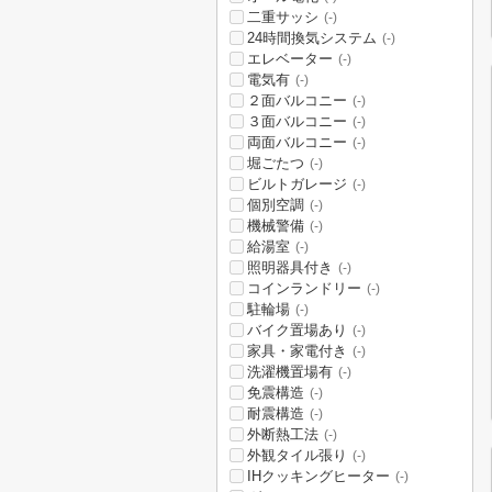
二重サッシ
(-)
24時間換気システム
(-)
エレベーター
(-)
電気有
(-)
２面バルコニー
(-)
３面バルコニー
(-)
両面バルコニー
(-)
堀ごたつ
(-)
ビルトガレージ
(-)
個別空調
(-)
機械警備
(-)
給湯室
(-)
照明器具付き
(-)
コインランドリー
(-)
駐輪場
(-)
バイク置場あり
(-)
家具・家電付き
(-)
洗濯機置場有
(-)
免震構造
(-)
耐震構造
(-)
外断熱工法
(-)
外観タイル張り
(-)
IHクッキングヒーター
(-)