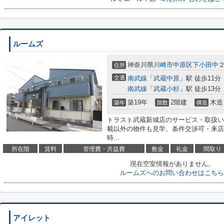
ルームズ
神奈川県
川崎市中原区
下小田中
２
住所
交通
南武線
「
武蔵中原
」駅 徒歩11分
南武線
「
武蔵小杉
」駅 徒歩13分
築19年
2階建
木造
築年
階数
構造
トラスト武蔵新城店のサービス・取扱い
載以外の物件も見学、条件交渉可・来店
時...
所在階
賃料
管理費・共益費
敷金
礼金
間取り
現在空室情報がありません。
ルームズへのお問い合わせはこちら
アイレット