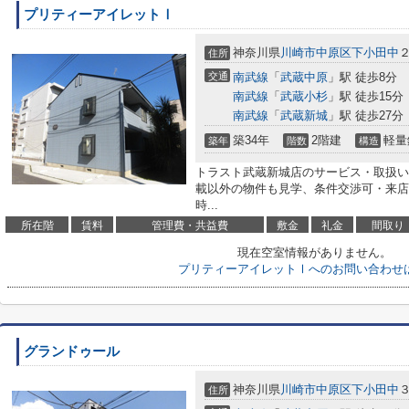
プリティーアイレットⅠ
神奈川県
川崎市中原区
下小田中
２
住所
交通
南武線
「
武蔵中原
」駅 徒歩8分
南武線
「
武蔵小杉
」駅 徒歩15分
南武線
「
武蔵新城
」駅 徒歩27分
築34年
2階建
軽量
築年
階数
構造
トラスト武蔵新城店のサービス・取扱い
載以外の物件も見学、条件交渉可・来店
時...
所在階
賃料
管理費・共益費
敷金
礼金
間取り
現在空室情報がありません。
プリティーアイレットⅠへのお問い合わせ
グランドゥール
神奈川県
川崎市中原区
下小田中
３
住所