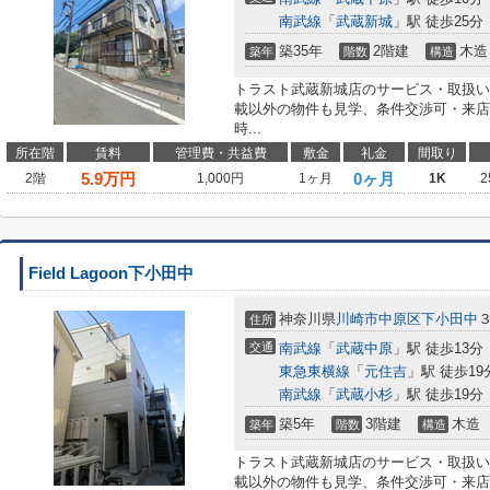
南武線
「
武蔵新城
」駅 徒歩25分
築35年
2階建
木造
築年
階数
構造
トラスト武蔵新城店のサービス・取扱い
載以外の物件も見学、条件交渉可・来店
時...
所在階
賃料
管理費・共益費
敷金
礼金
間取り
5.9
万円
0ヶ月
2階
1,000円
1ヶ月
1K
2
Field Lagoon下小田中
神奈川県
川崎市中原区
下小田中
３
住所
交通
南武線
「
武蔵中原
」駅 徒歩13分
東急東横線
「
元住吉
」駅 徒歩19
南武線
「
武蔵小杉
」駅 徒歩19分
築5年
3階建
木造
築年
階数
構造
トラスト武蔵新城店のサービス・取扱い
載以外の物件も見学、条件交渉可・来店