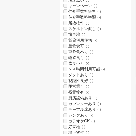
(-)
キャンペーン
(-)
仲介手数料無料
(-)
仲介手数料半額
(-)
居抜物件
(-)
スケルトン渡し
(-)
旗竿地
(-)
賃貸併用住宅
(-)
重飲食可
(-)
重飲食不可
(-)
軽飲食可
(-)
飲食不可
(-)
２４時間利用可能
(-)
ダクトあり
(-)
視認性良好
(-)
即営業可
(-)
残置物有
(-)
厨房設備あり
(-)
カウンターあり
(-)
テーブル席あり
(-)
シンクあり
(-)
カラオケOK
(-)
好立地
(-)
地下物件
(-)