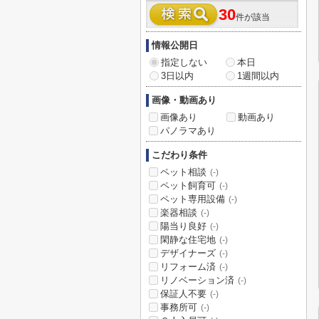
30
件が該当
情報公開日
指定しない
本日
3日以内
1週間以内
画像・動画あり
画像あり
動画あり
パノラマあり
こだわり条件
ペット相談
(-)
ペット飼育可
(-)
ペット専用設備
(-)
楽器相談
(-)
陽当り良好
(-)
閑静な住宅地
(-)
デザイナーズ
(-)
リフォーム済
(-)
リノベーション済
(-)
保証人不要
(-)
事務所可
(-)