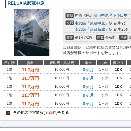
RELUXIA武蔵中原
神奈川県
川崎市中原区
下小田中
４
住所
交通
南武線
「
武蔵中原
」駅 徒歩9分
南武線
「
武蔵新城
」駅 徒歩23分
築1年未満
4階建
築年
階数
構造
武蔵新城駅、武蔵中原駅の賃貸は地域密
城店が皆様のサポートを致します。
所在階
賃料
管理費・共益費
敷金
礼金
間取り
11.7
万円
0ヶ月
1階
10,000円
1ヶ月
1DK
11.7
万円
0ヶ月
1階
10,000円
1ヶ月
1DK
11.7
万円
0ヶ月
1階
10,000円
1ヶ月
1DK
11.7
万円
0ヶ月
1階
10,000円
1ヶ月
1DK
11.7
万円
0ヶ月
1階
10,000円
1ヶ月
1DK
その他の空室情報(全
26
件)を見る
+