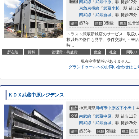
交通
南武線
「
武蔵中原
」駅 徒歩12分
東急東横線
「
武蔵小杉
」駅 徒歩2
南武線
「
武蔵新城
」駅 徒歩29分
築7年
3階建
鉄骨
築年
階数
構造
トラスト武蔵新城店のサービス・取扱い
載以外の物件も見学、条件交渉可・来店
時...
所在階
賃料
管理費・共益費
敷金
礼金
間取り
現在空室情報がありません。
グランドゥールへのお問い合わせはこ
ＫＤＸ武蔵中原レジデンス
神奈川県
川崎市中原区
下小田中
４
住所
交通
南武線
「
武蔵中原
」駅 徒歩11分
南武線
「
武蔵新城
」駅 徒歩25分
築35年
5階建
鉄筋
築年
階数
構造