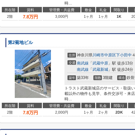
時...
所在階
賃料
管理費・共益費
敷金
礼金
間取り
7.8
万円
2階
3,000円
1ヶ月
1ヶ月
1K
2
第2菊地ビル
神奈川県
川崎市中原区
下小田中
４
住所
交通
南武線
「
武蔵中原
」駅 徒歩13分
南武線
「
武蔵新城
」駅 徒歩24分
築33年
3階建
鉄骨
築年
階数
構造
トラスト武蔵新城店のサービス・取扱い
載以外の物件も見学、条件交渉可・来店
時...
所在階
賃料
管理費・共益費
敷金
礼金
間取り
7.8
万円
2階
2,000円
1ヶ月
2ヶ月
2DK
4