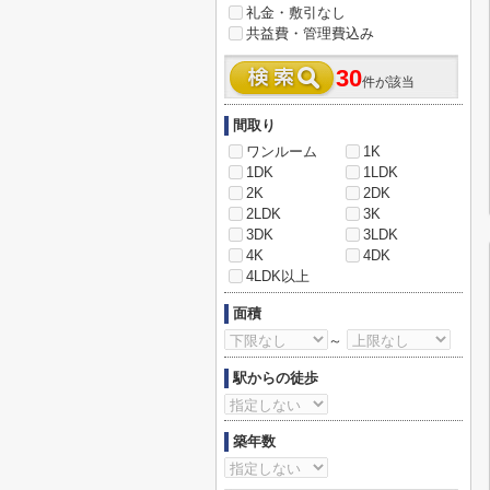
礼金・敷引なし
共益費・管理費込み
30
件が該当
間取り
ワンルーム
1K
1DK
1LDK
2K
2DK
2LDK
3K
3DK
3LDK
4K
4DK
4LDK以上
面積
～
駅からの徒歩
築年数