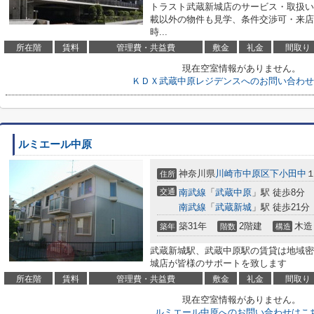
トラスト武蔵新城店のサービス・取扱い
載以外の物件も見学、条件交渉可・来店
時...
所在階
賃料
管理費・共益費
敷金
礼金
間取り
現在空室情報がありません。
ＫＤＸ武蔵中原レジデンスへのお問い合わせ
ルミエール中原
神奈川県
川崎市中原区
下小田中
１
住所
交通
南武線
「
武蔵中原
」駅 徒歩8分
南武線
「
武蔵新城
」駅 徒歩21分
築31年
2階建
木造
築年
階数
構造
武蔵新城駅、武蔵中原駅の賃貸は地域密
城店が皆様のサポートを致します
所在階
賃料
管理費・共益費
敷金
礼金
間取り
現在空室情報がありません。
ルミエール中原へのお問い合わせはこ