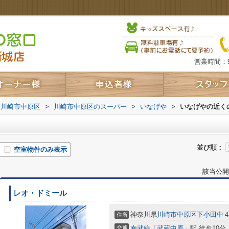
営業時間：9
川崎市中原区
>
川崎市中原区のスーパー
>
いなげや
>
いなげやの近く
並び順：
空室物件のみ表示
該当公開
レオ・ドミール
神奈川県
川崎市中原区
下小田中
４
住所
交通
南武線
「
武蔵中原
」駅 徒歩10分