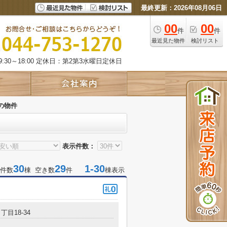
最終更新：2026年08月06日
00
00
件
件
最近見た物件
検討リスト
:30～18:00 定休日：第2第3水曜日定休日
の物件
表示件数：
30
29
1-30
件数
棟 空き数
件
棟表示
丁目18-34