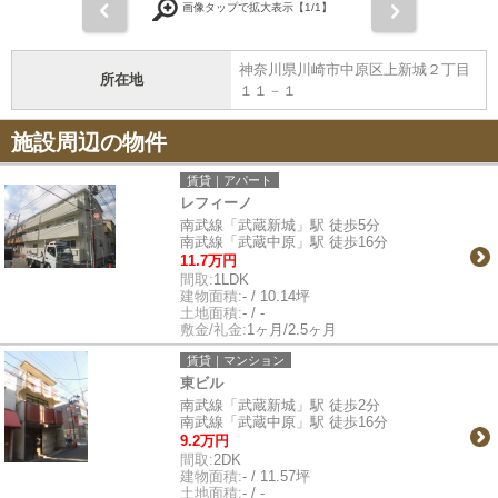
前
次
画像タップで拡大表示【
1
/1】
神奈川県川崎市中原区上新城２丁目
所在地
１１－１
施設周辺の物件
賃貸｜アパート
レフィーノ
南武線「武蔵新城」駅 徒歩5分
南武線「武蔵中原」駅 徒歩16分
11.7万円
間取:
1LDK
建物面積:
- / 10.14坪
土地面積:
- / -
敷金/礼金:
1ヶ月/2.5ヶ月
賃貸｜マンション
東ビル
南武線「武蔵新城」駅 徒歩2分
南武線「武蔵中原」駅 徒歩16分
9.2万円
間取:
2DK
建物面積:
- / 11.57坪
土地面積:
- / -