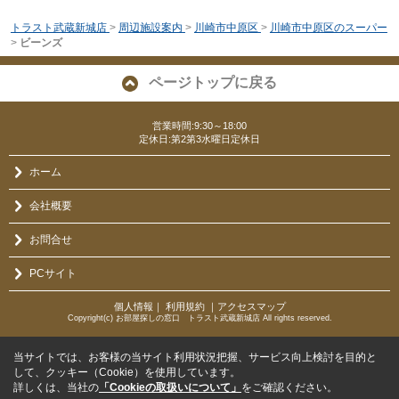
トラスト武蔵新城店
>
周辺施設案内
>
川崎市中原区
>
川崎市中原区のスーパー
>
ビーンズ
ページトップに戻る
営業時間:9:30～18:00
定休日:第2第3水曜日定休日
ホーム
会社概要
お問合せ
PCサイト
個人情報
｜
利用規約
｜
アクセスマップ
Copyright(c) お部屋探しの窓口 トラスト武蔵新城店 All rights reserved.
当サイトでは、お客様の当サイト利用状況把握、サービス向上検討を目的と
して、クッキー（Cookie）を使用しています。
詳しくは、当社の
「Cookieの取扱いについて」
をご確認ください。