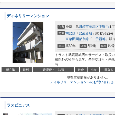
ディネリリーマンション
神奈川県
川崎市高津区
下野毛
１丁
住所
交通
南武線
「
武蔵新城
」駅 徒歩22分
東急田園都市線
「
二子新地
」駅 
築39年
3階建
鉄骨
築年
階数
構造
トラスト武蔵新城店のサービス・取扱い
載以外の物件も見学、条件交渉可・来店
時...
所在階
賃料
管理費・共益費
敷金
礼金
間取り
現在空室情報がありません。
ディネリリーマンションへのお問い合わせ
ラスピニアス