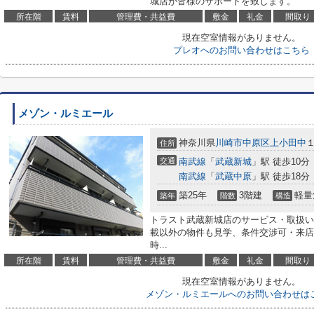
城店が皆様のサポートを致します。
所在階
賃料
管理費・共益費
敷金
礼金
間取り
現在空室情報がありません。
プレオへのお問い合わせはこちら
メゾン・ルミエール
神奈川県
川崎市中原区
上小田中
１
住所
交通
南武線
「
武蔵新城
」駅 徒歩10分
南武線
「
武蔵中原
」駅 徒歩18分
築25年
3階建
軽量
築年
階数
構造
トラスト武蔵新城店のサービス・取扱い
載以外の物件も見学、条件交渉可・来店
時...
所在階
賃料
管理費・共益費
敷金
礼金
間取り
現在空室情報がありません。
メゾン・ルミエールへのお問い合わせは