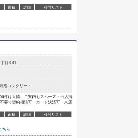
面積
詳細
検討リスト
丁目3-41
気泡コンクリート
物件は近隣。ご案内もスムーズ・当店掲
不要で契約相談可・カード決済可・来店
面積
詳細
検討リスト
こちら