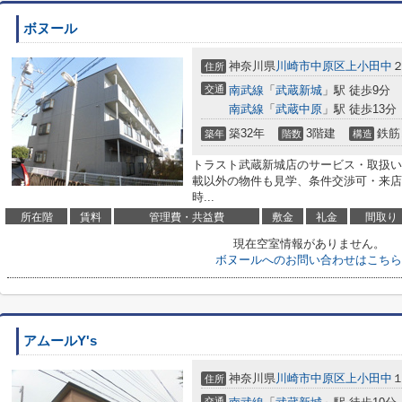
ボヌール
神奈川県
川崎市中原区
上小田中
２
住所
交通
南武線
「
武蔵新城
」駅 徒歩9分
南武線
「
武蔵中原
」駅 徒歩13分
築32年
3階建
鉄筋
築年
階数
構造
トラスト武蔵新城店のサービス・取扱い
載以外の物件も見学、条件交渉可・来店
時...
所在階
賃料
管理費・共益費
敷金
礼金
間取り
現在空室情報がありません。
ボヌールへのお問い合わせはこちら
アムールY's
神奈川県
川崎市中原区
上小田中
１
住所
交通