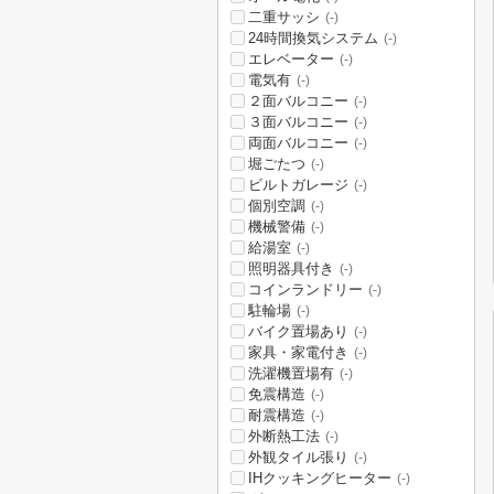
二重サッシ
(-)
24時間換気システム
(-)
エレベーター
(-)
電気有
(-)
２面バルコニー
(-)
３面バルコニー
(-)
両面バルコニー
(-)
堀ごたつ
(-)
ビルトガレージ
(-)
個別空調
(-)
機械警備
(-)
給湯室
(-)
照明器具付き
(-)
コインランドリー
(-)
駐輪場
(-)
バイク置場あり
(-)
家具・家電付き
(-)
洗濯機置場有
(-)
免震構造
(-)
耐震構造
(-)
外断熱工法
(-)
外観タイル張り
(-)
IHクッキングヒーター
(-)