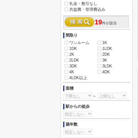
礼金・敷引なし
共益費・管理費込み
19
件が該当
間取り
ワンルーム
1K
1DK
1LDK
2K
2DK
2LDK
3K
3DK
3LDK
4K
4DK
4LDK以上
面積
～
駅からの徒歩
築年数