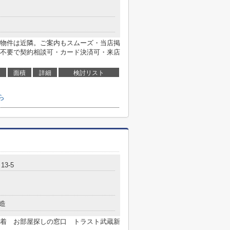
物件は近隣。ご案内もスムーズ・当店掲
不要で契約相談可・カード決済可・来店
面積
詳細
検討リスト
ら
3-5
造
着 お部屋探しの窓口 トラスト武蔵新