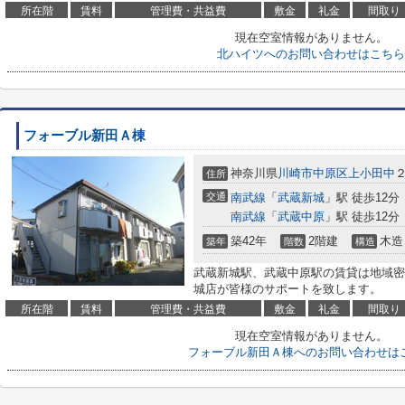
所在階
賃料
管理費・共益費
敷金
礼金
間取り
現在空室情報がありません。
北ハイツへのお問い合わせはこちら
フォーブル新田Ａ棟
神奈川県
川崎市中原区
上小田中
２
住所
交通
南武線
「
武蔵新城
」駅 徒歩12分
南武線
「
武蔵中原
」駅 徒歩12分
築42年
2階建
木造
築年
階数
構造
武蔵新城駅、武蔵中原駅の賃貸は地域密
城店が皆様のサポートを致します。
所在階
賃料
管理費・共益費
敷金
礼金
間取り
現在空室情報がありません。
フォーブル新田Ａ棟へのお問い合わせは