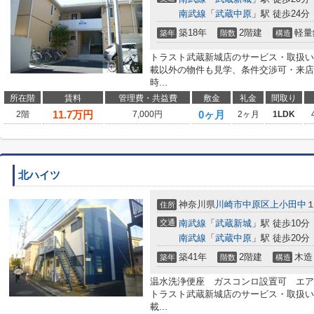
南武線
「
武蔵中原
」駅 徒歩24分
築18年
2階建
軽量
築年
階数
構造
トラスト武蔵新城店のサービス・取扱い
載以外の物件も見学、条件交渉可・来店
時...
所在階
賃料
管理費・共益費
敷金
礼金
間取り
11.7
万円
0ヶ月
2階
7,000円
2ヶ月
1LDK
北ハイツ
神奈川県
川崎市中原区
上小田中
１
住所
交通
南武線
「
武蔵新城
」駅 徒歩10分
南武線
「
武蔵中原
」駅 徒歩20分
築41年
2階建
木造
築年
階数
構造
温水洗浄便座 ガスコンロ設置可 エア
トラスト武蔵新城店のサービス・取扱い
載...