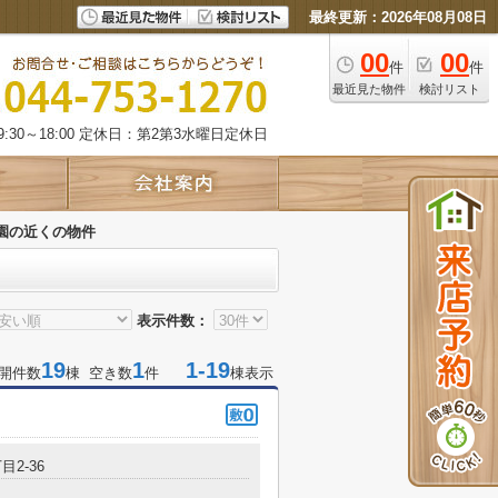
最終更新：2026年08月08日
00
00
件
件
最近見た物件
検討リスト
:30～18:00 定休日：第2第3水曜日定休日
園の近くの物件
表示件数：
19
1
1-19
開件数
棟 空き数
件
棟表示
目2-36