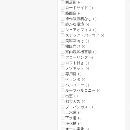
商店街
(-)
ロードサイド
(-)
路面店
(-)
造作譲渡料なし
(-)
静かな環境
(-)
シェアオフィス
(-)
スナック・バー向け
(-)
美容室向け
(-)
物販向け
(-)
室内洗濯機置場
(-)
フローリング
(-)
ロフト付き
(-)
メゾネット
(-)
専用庭
(-)
ベランダ
(-)
バルコニー
(-)
ルーフバルコニー
(-)
出窓
(-)
都市ガス
(-)
プロパンガス
(-)
上水道
(-)
下水道
(-)
浄化槽
(-)
オール電化
(-)