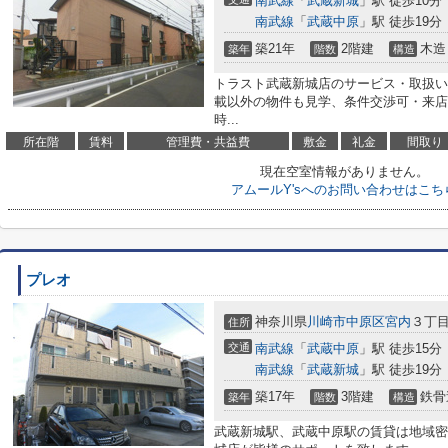
南武線
「
武蔵新城
」駅 徒歩10分
南武線
「
武蔵中原
」駅 徒歩19分
築21年
2階建
木造
築年
階数
構造
トラスト武蔵新城店のサービス・取扱い
載以外の物件も見学、条件交渉可・来店
時...
所在階
賃料
管理費・共益費
敷金
礼金
間取り
現在空室情報がありません。
アムールY'sへのお問い合わせはこち
プレオ
神奈川県
川崎市中原区
宮内
３丁目1
住所
交通
南武線
「
武蔵中原
」駅 徒歩15分
南武線
「
武蔵新城
」駅 徒歩19分
築17年
3階建
鉄骨
築年
階数
構造
武蔵新城駅、武蔵中原駅の賃貸は地域密