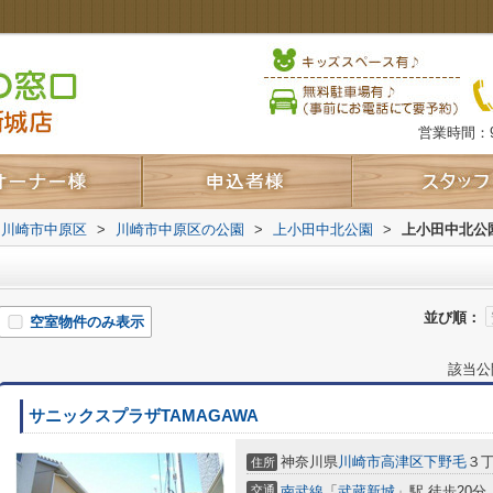
営業時間：9
川崎市中原区
>
川崎市中原区の公園
>
上小田中北公園
>
上小田中北公
並び順：
空室物件のみ表示
該当公
サニックスプラザTAMAGAWA
神奈川県
川崎市高津区
下野毛
３丁
住所
交通
南武線
「
武蔵新城
」駅 徒歩20分