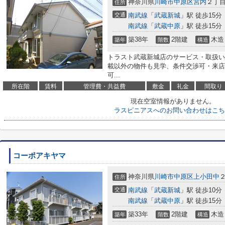
神奈川県
川崎市中原区
宮内
２丁目3
住所
交通
南武線
「
武蔵新城
」駅 徒歩15分
南武線
「
武蔵中原
」駅 徒歩15分
築38年
2階建
木造
築年
階数
構造
トラスト武蔵新城店のサービス・取扱い
載以外の物件も見学、条件交渉可・来店
可...
所在階
賃料
管理費・共益費
敷金
礼金
間取り
現在空室情報がありません。
ラスピニアスへのお問い合わせはこち
コーポアキヤマ
神奈川県
川崎市中原区
上小田中
２
住所
交通
南武線
「
武蔵新城
」駅 徒歩10分
南武線
「
武蔵中原
」駅 徒歩15分
築33年
2階建
木造
築年
階数
構造