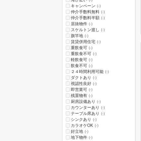
(-)
キャンペーン
(-)
仲介手数料無料
(-)
仲介手数料半額
(-)
居抜物件
(-)
スケルトン渡し
(-)
旗竿地
(-)
賃貸併用住宅
(-)
重飲食可
(-)
重飲食不可
(-)
軽飲食可
(-)
飲食不可
(-)
２４時間利用可能
(-)
ダクトあり
(-)
視認性良好
(-)
即営業可
(-)
残置物有
(-)
厨房設備あり
(-)
カウンターあり
(-)
テーブル席あり
(-)
シンクあり
(-)
カラオケOK
(-)
好立地
(-)
地下物件
(-)