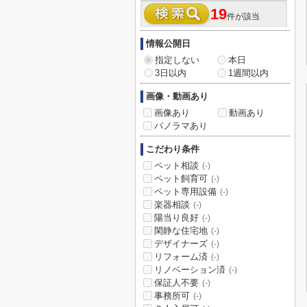
19
件が該当
情報公開日
指定しない
本日
3日以内
1週間以内
画像・動画あり
画像あり
動画あり
パノラマあり
こだわり条件
ペット相談
(-)
ペット飼育可
(-)
ペット専用設備
(-)
楽器相談
(-)
陽当り良好
(-)
閑静な住宅地
(-)
デザイナーズ
(-)
リフォーム済
(-)
リノベーション済
(-)
保証人不要
(-)
事務所可
(-)