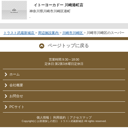
イトーヨーカドー 川崎港町店
神奈川県川崎市川崎区港町
-
トラスト武蔵新城店
>
周辺施設案内
>
川崎市川崎区
>
川崎市川崎区のスーパー
ページトップに戻る
営業時間:9:30～18:00
定休日:第2第3水曜日定休日
ホーム
会社概要
お問合せ
PCサイト
個人情報
｜
利用規約
｜
アクセスマップ
Copyright(c) お部屋探しの窓口 トラスト武蔵新城店 All rights reserved.